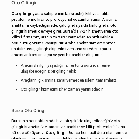
Oto Çilingir
Oto çilingir,
araç sahiplerinin karşılaştığı kilit ve anahtar
problemlerine hızlı ve profesyonel çözümler sunar. Aracınızın
anahtarını kaybettiğinizde, çaldığında ya da kırıldığında, oto
çilingir hizmeti devreye girer. Bursa’da 7/24 hizmet veren
oto
kilitçi
firmamız, aracınıza zarar vermeden en hızlı şekilde
sorunuzu çözüme kavuşturur. Araba anahtarınız aracınızda
unutulmuşsa, çilingir ekiplerimiz en kısa sürede ulaşarak,
aracınızın kapısını açar ve yeni bir anahtar oluşturur.
Aracınızla ilgili yaşadığınız her türlü sorunda hemen
ulaşabileceğiniz bir çilingir ekibi.
Araçların iç kısmına zarar vermeden işlemi tamamlarız.
Oto çilingir hizmetimiz her zaman yanınızdadır.
Bursa Oto Çilingir
Bursa’nın her noktasında hızlı bir şekilde ulaşabileceğiniz oto
çilingir hizmetimizle, aracınızın anahtar ve kilit problemlerini kısa
sürede çözüyoruz.
Oto çilingir Bursa
hem acil durumlar hem de
planlı anahtar değişimi ve yedekleme işlemleri için profesyonel