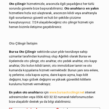
Oto çilingir
hizmetimizle, aracınızla ilgili yaşadığınız her türlü
sorunda güvenle bize başvurabilirsiniz.
Oto anahtarcı en yakın
hizmetlere hızla sizi ulaştırarak, aracınızın kilidi veya anahtarıyla
ilgili sorunlarınızı güvenli ve hızlı bir şekilde çözüme
kavuşturuyoruz. 7/24 ulaşabileceğiniz oto çilingir hizmeti için
hemen bizimle iletişime geçebilirsiniz.
Oto Çilingir İletişim
Bursa Oto Çilingir
sektörde uzun yıldır tecrübeye sahip
uzmanlar tarafından kurulmuş olup Ağırlıklı olarak Bursa ve
ilçelerinde oto çilingir, oto anahtar, oto yedek anahtar, oto kayıp
anahtar, Oto kolon kilidi tamiri, oto immobilizer tamiri ve oto
kumanda kopyalama hizmeti vermektedir. Bunun yanı sıra evlere,
iş yerlerine; oda kapısı açma, daire kapısı açma, kapı kilit
değişimi, kapı göbek değişimi ve yüksek güvenlikli kilitlerin
kurulumu hizmeti vermekteyiz.
En yakın oto anahtarcı
için
www.bursaotocilingir.net
internet
adresimizden veya 0506 423 32 32 numaralı telefonumuzdan
bize ulaşabilir destek ya da bilgi alabilirsiniz.