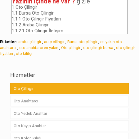
Yazının içinde ne var ?
gizle
1
Oto Çilingir
1.1
Bursa Oto Çilingir
1.1.1
Oto Çilingir Fiyatları
1.1.2
Araba Çilingir
1.1.2.1
Oto Çilingir İletişim
Etiketler:
araba çilingir
,
araç çilingir
,
Bursa oto çilingir
,
en yakın oto
anahtarcı
,
oto anahtarcı en yakın
,
Oto çilingir
,
oto çilingir bursa
,
oto çilingir
fiyatları
,
oto kilitçi
Hizmetler
Oto Çilingir
Oto Anahtarcı
Oto Yedek Anahtar
Oto Kayıp Anahtar
Oto Kolon Kilidi