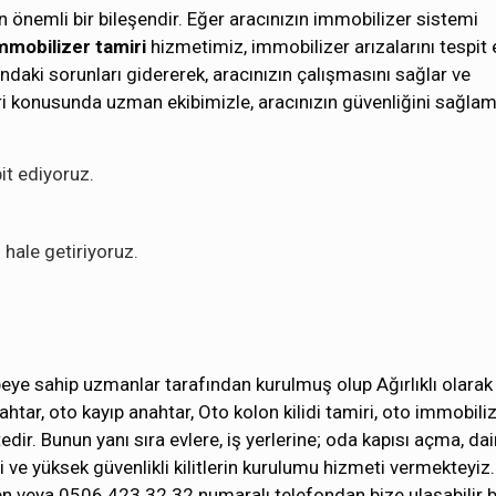
n önemli bir bileşendir. Eğer aracınızın immobilizer sistemi
mmobilizer tamiri
hizmetimiz, immobilizer arızalarını tespit 
daki sorunları gidererek, aracınızın çalışmasını sağlar ve
iri konusunda uzman ekibimizle, aracınızın güvenliğini sağlam
it ediyoruz.
hale getiriyoruz.
eye sahip uzmanlar tarafından kurulmuş olup Ağırlıklı olarak
ahtar, oto kayıp anahtar, Oto kolon kilidi tamiri, oto immobili
r. Bunun yanı sıra evlere, iş yerlerine; oda kapısı açma, dai
i ve yüksek güvenlikli kilitlerin kurulumu hizmeti vermekteyiz.
n veya 0506 423 32 32 numaralı telefondan bize ulaşabilir b