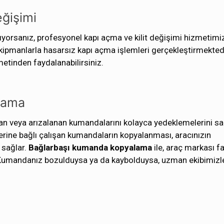
eğişimi
ıyorsanız, profesyonel kapı açma ve kilit değişimi hizmetim
ekipmanlarla hasarsız kapı açma işlemleri gerçekleştirmektedi
zmetinden faydalanabilirsiniz.
lama
olan veya arızalanan kumandalarını kolayca yedeklemelerini s
mlerine bağlı çalışan kumandaların kopyalanması, aracınızın
 sağlar.
Bağlarbaşı kumanda
kopyalama
ile, araç markası f
. Kumandanız bozulduysa ya da kaybolduysa, uzman ekibimizl