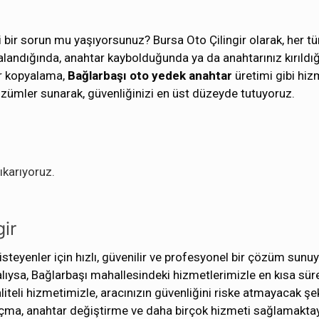
i bir sorun mu yaşıyorsunuz? Bursa Oto Çilingir olarak, her tü
rızalandığında, anahtar kaybolduğunda ya da anahtarınız kırıldı
ar kopyalama,
Bağlarbaşı oto yedek anahtar
üretimi gibi hiz
zümler sunarak, güvenliğinizi en üst düzeyde tutuyoruz.
ıkarıyoruz.
ir
steyenler için hızlı, güvenilir ve profesyonel bir çözüm sunu
zalıysa, Bağlarbaşı mahallesindeki hizmetlerimizle en kısa sü
iteli hizmetimizle, aracınızın güvenliğini riske atmayacak şe
it açma, anahtar değiştirme ve daha birçok hizmeti sağlamaktay