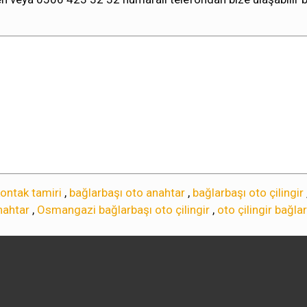
ontak tamiri
,
bağlarbaşı oto anahtar
,
bağlarbaşı oto çilingir
nahtar
,
Osmangazi bağlarbaşı oto çilingir
,
oto çilingir bağla