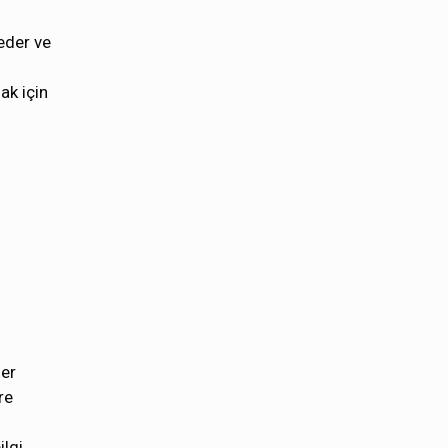
eder ve
ak için
zer
re
ilgi