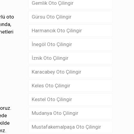
Gemlik Oto Çilingir
rlü oto
Gürsu Oto Çilingir
ğında,
Harmancık Oto Çilingir
metleri
İnegöl Oto Çilingir
İznik Oto Çilingir
Karacabey Oto Çilingir
Keles Oto Çilingir
Kestel Oto Çilingir
yoruz.
Mudanya Oto Çilingir
rede
kilde
Mustafakemalpaşa Oto Çilingir
ız.