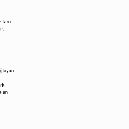
iz tam
r.
ağlayan
ark
e en