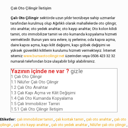
Çalı Oto Çilingir İletişim
Çalı Oto Çilingir
sektörde uzun yıldır tecrübeye sahip uzmanlar
tarafından kurulmuş olup Ağırlıklı olarak mahallelerde oto çilingir,
oto anahtar, oto yedek anahtar, oto kayıp anahtar, Oto kolon kilidi
tamiri, oto immobilizer tamiri ve oto kumanda kopyalama hizmeti
vermektedir. Bunun yanı sıra evlere, iş yerlerine; oda kapısı açma,
daire kapısı açma, kapı kilit değişimi, kapı göbek değişimi ve
yüksek güvenlikli kilitlerin kurulumu hizmeti vermekteyiz. İnternet
sitemiz
www.bursaotocilingir.net
üzerinden veya 0506 423 32 32
numaralı telefondan bize ulaşabilir bilgi alabilirsiniz.
Yazının içinde ne var ?
gizle
1
Çalı Oto Çilingir
1.1
Nilüfer Çalı Oto Çilingir
1.2
Çalı Oto Anahtar
1.3
Çalı Kapı Açma ve Kilit Değişimi
1.4
Çalı Oto Kumanda Kopyalama
1.5
Çalı Immobilizer Tamiri
1.5.1
Çalı Oto Çilingir İletişim
Etiketler:
çalı immobilizer tamiri
,
çalı kontak tamiri
,
çalı oto anahtar
,
çalı oto
çilingir
,
çalı oto kayıp anahtar
,
çalı oto yedek anahtar
,
Nilüfer çalı oto çilingir
,