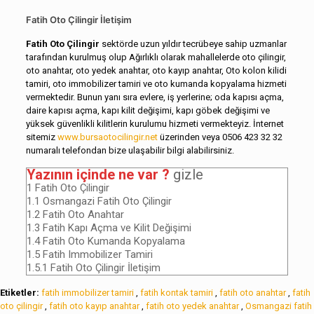
Fatih Oto Çilingir İletişim
Fatih Oto Çilingir
sektörde uzun yıldır tecrübeye sahip uzmanlar
tarafından kurulmuş olup Ağırlıklı olarak mahallelerde oto çilingir,
oto anahtar, oto yedek anahtar, oto kayıp anahtar, Oto kolon kilidi
tamiri, oto immobilizer tamiri ve oto kumanda kopyalama hizmeti
vermektedir. Bunun yanı sıra evlere, iş yerlerine; oda kapısı açma,
daire kapısı açma, kapı kilit değişimi, kapı göbek değişimi ve
yüksek güvenlikli kilitlerin kurulumu hizmeti vermekteyiz. İnternet
sitemiz
www.bursaotocilingir.net
üzerinden veya 0506 423 32 32
numaralı telefondan bize ulaşabilir bilgi alabilirsiniz.
Yazının içinde ne var ?
gizle
1
Fatih Oto Çilingir
1.1
Osmangazi Fatih Oto Çilingir
1.2
Fatih Oto Anahtar
1.3
Fatih Kapı Açma ve Kilit Değişimi
1.4
Fatih Oto Kumanda Kopyalama
1.5
Fatih Immobilizer Tamiri
1.5.1
Fatih Oto Çilingir İletişim
Etiketler:
fatih immobilizer tamiri
,
fatih kontak tamiri
,
fatih oto anahtar
,
fatih
oto çilingir
,
fatih oto kayıp anahtar
,
fatih oto yedek anahtar
,
Osmangazi fatih