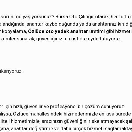
r sorun mu yaşıyorsunuz? Bursa Oto Çilingir olarak, her türlü 
rızalandığında, anahtar kaybolduğunda ya da anahtarınız kırıldı
ar kopyalama,
Özlüce oto yedek anahtar
üretimi gibi hizmetl
zümler sunarak, güvenliğinizi en üst düzeyde tutuyoruz.
ıkarıyoruz.
r için hızlı, güvenilir ve profesyonel bir çözüm sunuyoruz.
ızalıysa, Özlüce mahallesindeki hizmetlerimizle en kısa sürede
iteli hizmetimizle, aracınızın güvenliğini riske atmayacak şe
it açma, anahtar değiştirme ve daha birçok hizmeti sağlamaktay