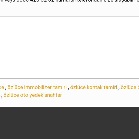
ce
,
özlüce immobilizer tamiri
,
özlüce kontak tamiri
,
özlüce 
,
özlüce oto yedek anahtar