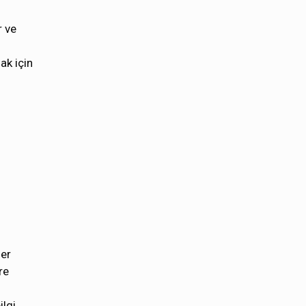
r ve
ak için
zer
re
ilgi