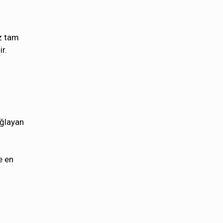
iz tam
r.
ağlayan
e en