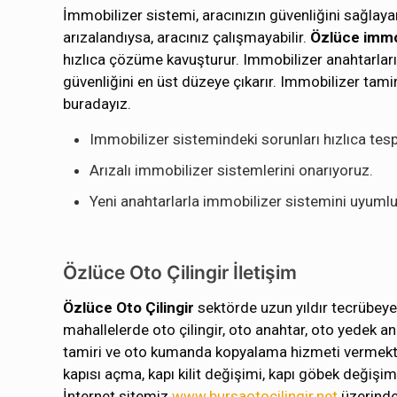
İmmobilizer sistemi, aracınızın güvenliğini sağlaya
arızalandıysa, aracınız çalışmayabilir.
Özlüce immob
hızlıca çözüme kavuşturur. Immobilizer anahtarların
güvenliğini en üst düzeye çıkarır. Immobilizer tam
buradayız.
Immobilizer sistemindeki sorunları hızlıca tesp
Arızalı immobilizer sistemlerini onarıyoruz.
Yeni anahtarlarla immobilizer sistemini uyumlu 
Özlüce Oto Çilingir İletişim
Özlüce Oto Çilingir
sektörde uzun yıldır tecrübeye
mahallelerde oto çilingir, oto anahtar, oto yedek an
tamiri ve oto kumanda kopyalama hizmeti vermektedi
kapısı açma, kapı kilit değişimi, kapı göbek değişim
İnternet sitemiz
www.bursaotocilingir.net
üzerinde