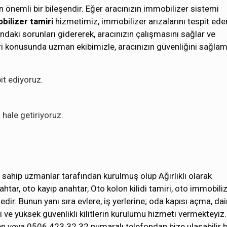
n önemli bir bileşendir. Eğer aracınızın immobilizer sistemi
ilizer tamiri
hizmetimiz, immobilizer arızalarını tespit ede
daki sorunları gidererek, aracınızın çalışmasını sağlar ve
iri konusunda uzman ekibimizle, aracınızın güvenliğini sağlam
it ediyoruz.
hale getiriyoruz.
 sahip uzmanlar tarafından kurulmuş olup Ağırlıklı olarak
ahtar, oto kayıp anahtar, Oto kolon kilidi tamiri, oto immobili
r. Bunun yanı sıra evlere, iş yerlerine; oda kapısı açma, dai
i ve yüksek güvenlikli kilitlerin kurulumu hizmeti vermekteyiz.
n veya 0506 423 32 32 numaralı telefondan bize ulaşabilir b