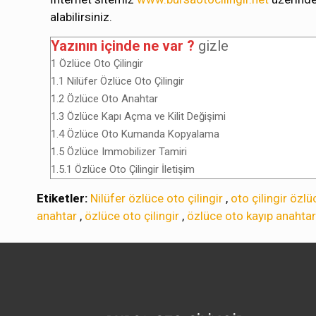
alabilirsiniz.
Yazının içinde ne var ?
gizle
1
Özlüce Oto Çilingir
1.1
Nilüfer Özlüce Oto Çilingir
1.2
Özlüce Oto Anahtar
1.3
Özlüce Kapı Açma ve Kilit Değişimi
1.4
Özlüce Oto Kumanda Kopyalama
1.5
Özlüce Immobilizer Tamiri
1.5.1
Özlüce Oto Çilingir İletişim
Etiketler:
Nilüfer özlüce oto çilingir
,
oto çilingir özlü
anahtar
,
özlüce oto çilingir
,
özlüce oto kayıp anahtar