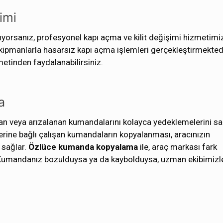
imi
ıyorsanız, profesyonel kapı açma ve kilit değişimi hizmetim
ekipmanlarla hasarsız kapı açma işlemleri gerçekleştirmektedi
zmetinden faydalanabilirsiniz.
a
olan veya arızalanan kumandalarını kolayca yedeklemelerini s
mlerine bağlı çalışan kumandaların kopyalanması, aracınızın
 sağlar.
Özlüce kumanda
kopyalama
ile, araç markası fark
. Kumandanız bozulduysa ya da kaybolduysa, uzman ekibimizl