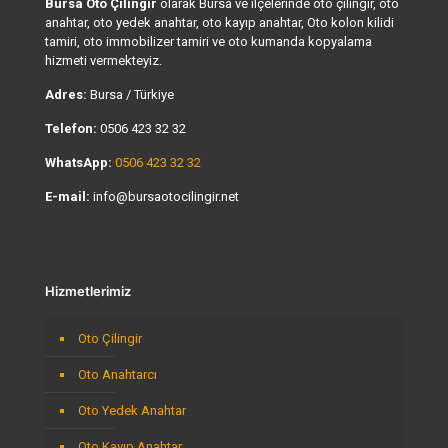
Bursa Oto Çilingir
olarak Bursa ve ilçelerinde oto çilingir, oto
anahtar, oto yedek anahtar, oto kayıp anahtar, Oto kolon kilidi
tamiri, oto immobilizer tamiri ve oto kumanda kopyalama
hizmeti vermekteyiz.
Adres:
Bursa / Türkiye
Telefon:
0506 423 32 32
WhatsApp:
0506 423 32 32
E-mail:
info@bursaotocilingir.net
Hizmetlerimiz
Oto Çilingir
Oto Anahtarcı
Oto Yedek Anahtar
Oto Kayıp Anahtar