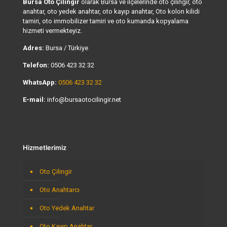
Bursa Oto Çilingir
olarak Bursa ve ilçelerinde oto çilingir, oto
anahtar, oto yedek anahtar, oto kayıp anahtar, Oto kolon kilidi
tamiri, oto immobilizer tamiri ve oto kumanda kopyalama
hizmeti vermekteyiz.
Adres:
Bursa / Türkiye
Telefon:
0506 423 32 32
WhatsApp:
0506 423 32 32
E-mail:
info@bursaotocilingir.net
Hizmetlerimiz
Oto Çilingir
Oto Anahtarcı
Oto Yedek Anahtar
Oto Kayıp Anahtar