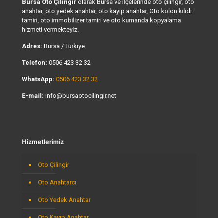
Bursa Oto Çilingir
olarak Bursa ve ilçelerinde oto çilingir, oto
anahtar, oto yedek anahtar, oto kayıp anahtar, Oto kolon kilidi
tamiri, oto immobilizer tamiri ve oto kumanda kopyalama
hizmeti vermekteyiz.
Adres:
Bursa / Türkiye
Telefon:
0506 423 32 32
WhatsApp:
0506 423 32 32
E-mail:
info@bursaotocilingir.net
Hizmetlerimiz
Oto Çilingir
Oto Anahtarcı
Oto Yedek Anahtar
Oto Kayıp Anahtar