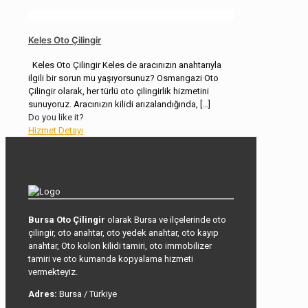
Keles Oto Çilingir
Keles Oto Çilingir Keles de aracınızın anahtarıyla
ilgili bir sorun mu yaşıyorsunuz? Osmangazi Oto
Çilingir olarak, her türlü oto çilingirlik hizmetini
sunuyoruz. Aracınızın kilidi arızalandığında,
[…]
Do you like it?
Hizmet Detayı
Bursa Oto Çilingir
olarak Bursa ve ilçelerinde oto
çilingir, oto anahtar, oto yedek anahtar, oto kayıp
anahtar, Oto kolon kilidi tamiri, oto immobilizer
tamiri ve oto kumanda kopyalama hizmeti
vermekteyiz.
Adres:
Bursa / Türkiye