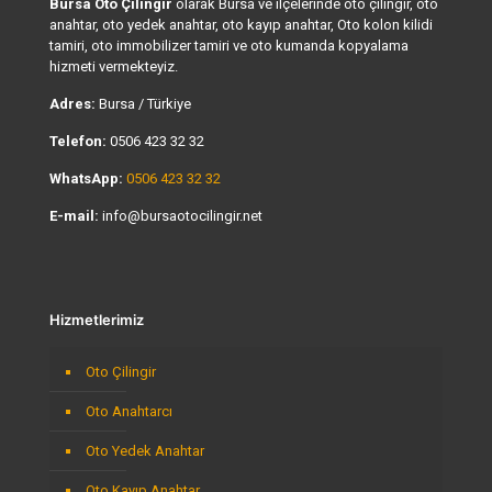
Bursa Oto Çilingir
olarak Bursa ve ilçelerinde oto çilingir, oto
anahtar, oto yedek anahtar, oto kayıp anahtar, Oto kolon kilidi
tamiri, oto immobilizer tamiri ve oto kumanda kopyalama
hizmeti vermekteyiz.
Adres:
Bursa / Türkiye
Telefon:
0506 423 32 32
WhatsApp:
0506 423 32 32
E-mail:
info@bursaotocilingir.net
Hizmetlerimiz
Oto Çilingir
Oto Anahtarcı
Oto Yedek Anahtar
Oto Kayıp Anahtar