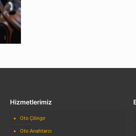
Hizmetlerimiz
Oto Çilingir
Oto Anahtarcı