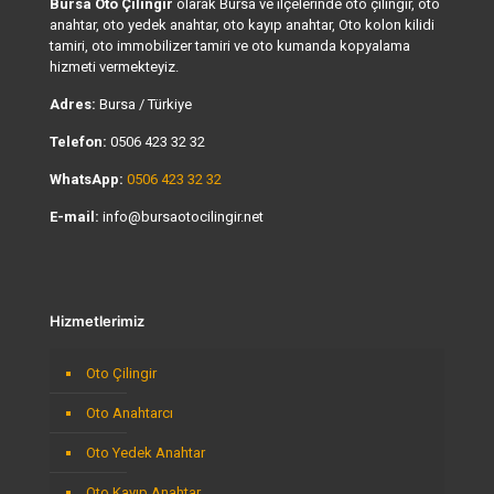
Bursa Oto Çilingir
olarak Bursa ve ilçelerinde oto çilingir, oto
anahtar, oto yedek anahtar, oto kayıp anahtar, Oto kolon kilidi
tamiri, oto immobilizer tamiri ve oto kumanda kopyalama
hizmeti vermekteyiz.
Adres:
Bursa / Türkiye
Telefon:
0506 423 32 32
WhatsApp:
0506 423 32 32
E-mail:
info@bursaotocilingir.net
Hizmetlerimiz
Oto Çilingir
Oto Anahtarcı
Oto Yedek Anahtar
Oto Kayıp Anahtar