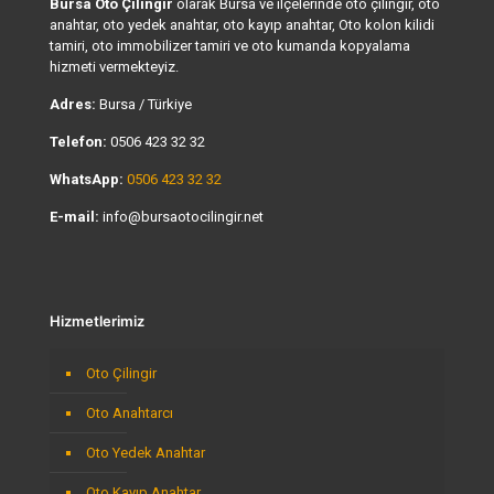
Bursa Oto Çilingir
olarak Bursa ve ilçelerinde oto çilingir, oto
anahtar, oto yedek anahtar, oto kayıp anahtar, Oto kolon kilidi
tamiri, oto immobilizer tamiri ve oto kumanda kopyalama
hizmeti vermekteyiz.
Adres:
Bursa / Türkiye
Telefon:
0506 423 32 32
WhatsApp:
0506 423 32 32
E-mail:
info@bursaotocilingir.net
Hizmetlerimiz
Oto Çilingir
Oto Anahtarcı
Oto Yedek Anahtar
Oto Kayıp Anahtar