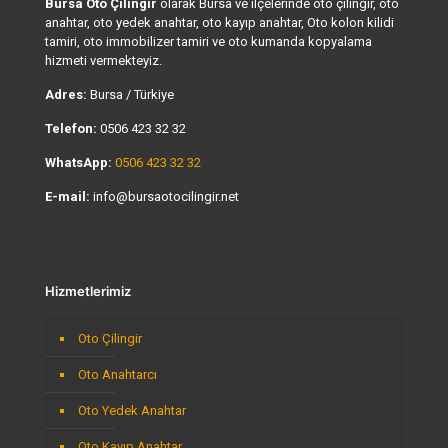
Bursa Oto Çilingir
olarak Bursa ve ilçelerinde oto çilingir, oto
anahtar, oto yedek anahtar, oto kayıp anahtar, Oto kolon kilidi
tamiri, oto immobilizer tamiri ve oto kumanda kopyalama
hizmeti vermekteyiz.
Adres:
Bursa / Türkiye
Telefon:
0506 423 32 32
WhatsApp:
0506 423 32 32
E-mail:
info@bursaotocilingir.net
Hizmetlerimiz
Oto Çilingir
Oto Anahtarcı
Oto Yedek Anahtar
Oto Kayıp Anahtar