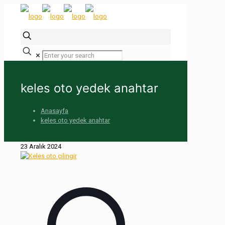
✕
keles oto yedek anahtar
Anasayfa
keles oto yedek anahtar
23 Aralık 2024