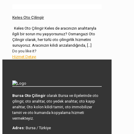
Keles Oto Çilingir
Keles Oto Çilingir Keles de aracınızın anahtarıyla
ilgili bir sorun mu yaşıyorsunuz? Osmangazi Oto
Çilingir olarak, her türlü oto çilingirlik hizmetini
sunuyoruz. Aracınızın kilidi arızalandığında,
[…]
Do you like it?
Hizmet Detayı
Bursa Oto Çilingir
olarak Bursa ve ilçelerinde oto
çilingir, oto anahtar, oto yedek anahtar, oto kayıp
anahtar, Oto kolon kilidi tamiri, oto immobilizer
tamiri ve oto kumanda kopyalama hizmeti
vermekteyiz.
Adres:
Bursa / Türkiye