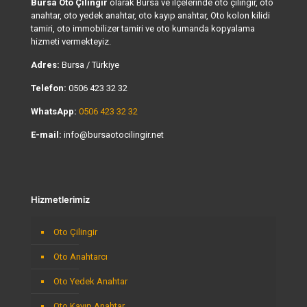
Bursa Oto Çilingir
olarak Bursa ve ilçelerinde oto çilingir, oto
anahtar, oto yedek anahtar, oto kayıp anahtar, Oto kolon kilidi
tamiri, oto immobilizer tamiri ve oto kumanda kopyalama
hizmeti vermekteyiz.
Adres:
Bursa / Türkiye
Telefon:
0506 423 32 32
WhatsApp:
0506 423 32 32
E-mail:
info@bursaotocilingir.net
Hizmetlerimiz
Oto Çilingir
Oto Anahtarcı
Oto Yedek Anahtar
Oto Kayıp Anahtar