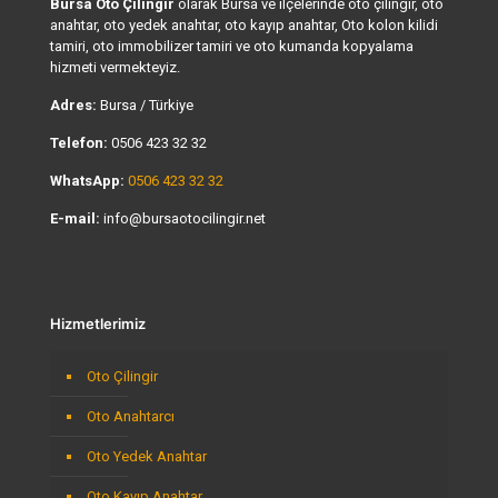
Bursa Oto Çilingir
olarak Bursa ve ilçelerinde oto çilingir, oto
anahtar, oto yedek anahtar, oto kayıp anahtar, Oto kolon kilidi
tamiri, oto immobilizer tamiri ve oto kumanda kopyalama
hizmeti vermekteyiz.
Adres:
Bursa / Türkiye
Telefon:
0506 423 32 32
WhatsApp:
0506 423 32 32
E-mail:
info@bursaotocilingir.net
Hizmetlerimiz
Oto Çilingir
Oto Anahtarcı
Oto Yedek Anahtar
Oto Kayıp Anahtar