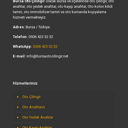
Bursa Oto Çilingir
olarak Bursa ve ilçelerinde oto çilingir, oto
anahtar, oto yedek anahtar, oto kayıp anahtar, Oto kolon kilidi
tamiri, oto immobilizer tamiri ve oto kumanda kopyalama
hizmeti vermekteyiz.
Adres:
Bursa / Türkiye
Telefon:
0506 423 32 32
WhatsApp:
0506 423 32 32
E-mail:
info@bursaotocilingir.net
Hizmetlerimiz
Oto Çilingir
Oto Anahtarcı
Oto Yedek Anahtar
Oto Kayıp Anahtar