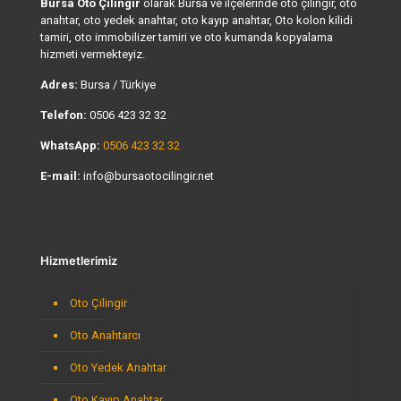
Bursa Oto Çilingir
olarak Bursa ve ilçelerinde oto çilingir, oto
anahtar, oto yedek anahtar, oto kayıp anahtar, Oto kolon kilidi
tamiri, oto immobilizer tamiri ve oto kumanda kopyalama
hizmeti vermekteyiz.
Adres:
Bursa / Türkiye
Telefon:
0506 423 32 32
WhatsApp:
0506 423 32 32
E-mail:
info@bursaotocilingir.net
Hizmetlerimiz
Oto Çilingir
Oto Anahtarcı
Oto Yedek Anahtar
Oto Kayıp Anahtar