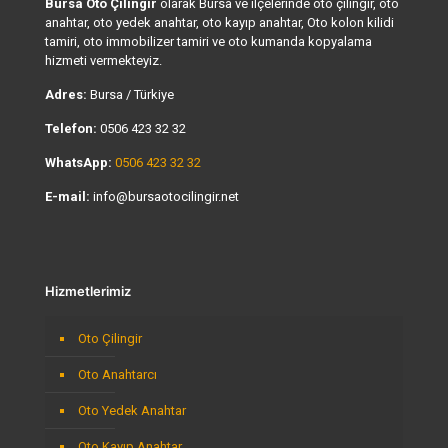
Bursa Oto Çilingir
olarak Bursa ve ilçelerinde oto çilingir, oto
anahtar, oto yedek anahtar, oto kayıp anahtar, Oto kolon kilidi
tamiri, oto immobilizer tamiri ve oto kumanda kopyalama
hizmeti vermekteyiz.
Adres:
Bursa / Türkiye
Telefon:
0506 423 32 32
WhatsApp:
0506 423 32 32
E-mail:
info@bursaotocilingir.net
Hizmetlerimiz
Oto Çilingir
Oto Anahtarcı
Oto Yedek Anahtar
Oto Kayıp Anahtar