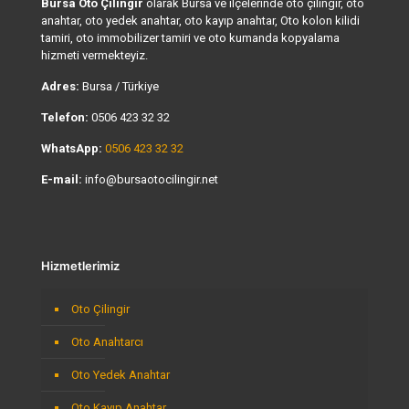
Bursa Oto Çilingir
olarak Bursa ve ilçelerinde oto çilingir, oto
anahtar, oto yedek anahtar, oto kayıp anahtar, Oto kolon kilidi
tamiri, oto immobilizer tamiri ve oto kumanda kopyalama
hizmeti vermekteyiz.
Adres:
Bursa / Türkiye
Telefon:
0506 423 32 32
WhatsApp:
0506 423 32 32
E-mail:
info@bursaotocilingir.net
Hizmetlerimiz
Oto Çilingir
Oto Anahtarcı
Oto Yedek Anahtar
Oto Kayıp Anahtar